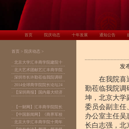
首页
院庆动态
十年发展
通知公告
首页
>
院庆动态
>
· 北京大学汇丰商学院建院十
发
· 北大艺术团献艺汇丰商学院
· 深圳市长许勤莅临我院调研
在我院喜迎十
· 2014全球商学院院长论坛24
勤莅临我院调
· 【深圳商报】国内最大经济
坤，北京大学
委员会副主任
· 【一财网】汇丰商学院院长
· 【中国新闻网】《商界军校
办公室主任吴
· 北京大学汇丰商学院十周年
长白志强，北