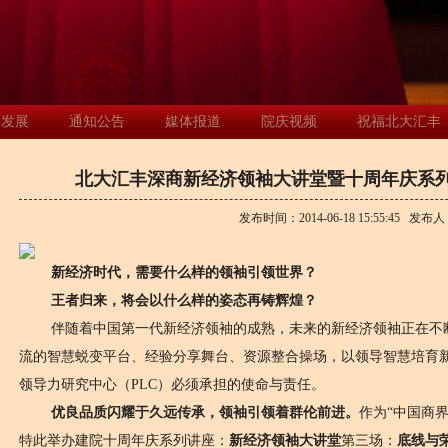
年发展
通知公告
媒体报道
院庆视频
祝福北大汇丰
北大汇丰深商新经济领袖大讲堂暨十周年庆系列
发布时间：
2014-06-18 15:55:45
发布人
新经济时代，需要什么样的领袖引领世界？
王者归来，将会以什么样的姿态再铸辉煌？
伴随着中国第一代新经济领袖的成熟，未来的新经济领袖正在不断
流的智慧蜕变平台、经验分享舞台、资源整合操场，以领导智慧培育
领导力研究中心（PLC）必须承担的使命与责任。
优良品质闪耀于久远传承，领袖引领着群伦前进。
作为“中国商
特此举办建院十周年庆系列讲座：
新经济领袖大讲堂
第三场：
底线与