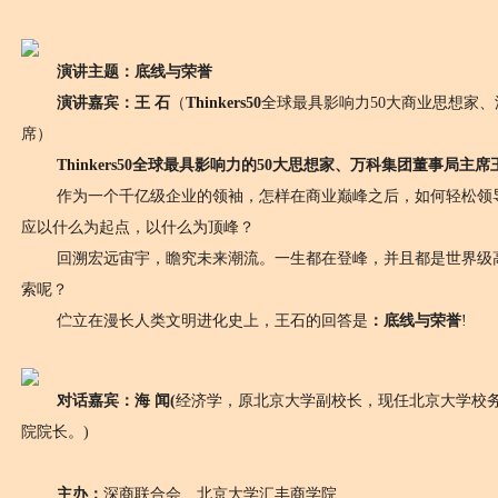
演讲主题：底线与荣誉
演讲嘉宾：王 石
（
Thinkers50
全球最具影响力50大商业思想家
席）
Thinkers50
全球最具影响力的50大思想家、万科集团董事局主席
作为一个千亿级企业的领袖，怎样在商业巅峰之后，如何轻松领导
应以什么为起点，以什么为顶峰？
回溯宏远宙宇，瞻究未来潮流。一生都在登峰，并且都是世界级高
索呢？
伫立在漫长人类文明进化史上，王石的回答是
：底线与荣誉
!
对话嘉宾：海 闻(
经济学，原北京大学副校长，现任北京大学校
院院长。)
主办：
深商联合会、北京大学汇丰商学院