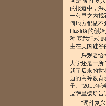
词是“硬件复
的报道中，深
一公里之内找
何地方都做不
Haxlr8r的创
种‘寒武纪式
生在美国硅谷
乐观者恰恰
大学还是一所
就了后来的世
边的高等教育
子。”201
皮萨里德斯告
“硬件复兴”