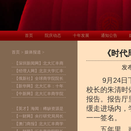
首页
院庆动态
十年发展
通知公告
《时代
首页
>
媒体报道
>
· 【深圳新闻网】北大汇丰商
发
· 【经理人网】北京大学汇丰
· 【俄新社】全球商学院院长
9月24日下
· 【新华网】北大汇丰：十年
校长的朱清时
· 【中新网】北大汇丰商学院
报告。报告厅
缓走进场内，
· 【英才】海闻：稀缺资源是
· 【一财网】央行研究局局长
一一签名。
· 【澳门商报】北大汇丰商学
五年里，南