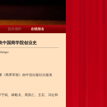
院庆感怀
在线报名
映中国商学院创业史
shengxc
著《商界军校》由中信出版社出版发
于轼、林毅夫、周其仁、王石、冯仑和