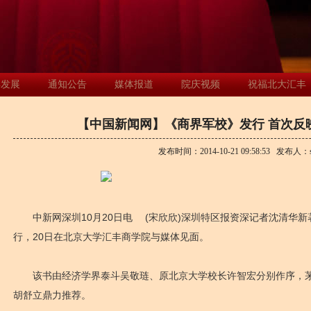
年发展
通知公告
媒体报道
院庆视频
祝福北大汇丰
【中国新闻网】《商界军校》发行 首次反
发布时间：
2014-10-21 09:58:53
发布人：
中新网深圳10月20日电 (宋欣欣)深圳特区报资深记者沈清华新
行，20日在北京大学汇丰商学院与媒体见面。
该书由经济学界泰斗吴敬琏、原北京大学校长许智宏分别作序，茅
胡舒立鼎力推荐。