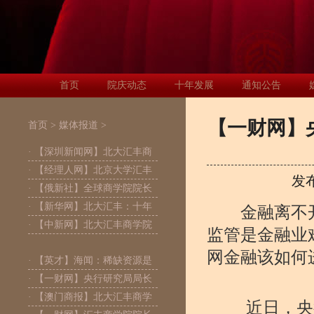
首页
院庆动态
十年发展
通知公告
【一财网】
首页
>
媒体报道
>
· 【深圳新闻网】北大汇丰商
· 【经理人网】北京大学汇丰
发
· 【俄新社】全球商学院院长
· 【新华网】北大汇丰：十年
金融离不开
· 【中新网】北大汇丰商学院
监管是金融业
网金融该如何
· 【英才】海闻：稀缺资源是
· 【一财网】央行研究局局长
· 【澳门商报】北大汇丰商学
近日，央行