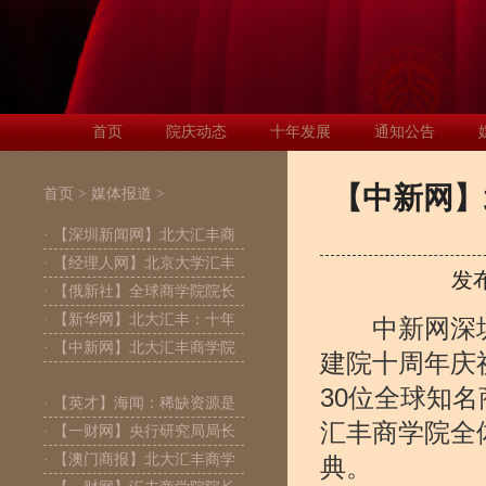
首页
院庆动态
十年发展
通知公告
【中新网】
首页
>
媒体报道
>
· 【深圳新闻网】北大汇丰商
· 【经理人网】北京大学汇丰
发
· 【俄新社】全球商学院院长
· 【新华网】北大汇丰：十年
中新网深圳 
· 【中新网】北大汇丰商学院
建院十周年庆
30位全球知
· 【英才】海闻：稀缺资源是
汇丰商学院全
· 【一财网】央行研究局局长
· 【澳门商报】北大汇丰商学
典。