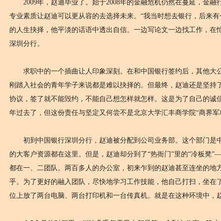
2009年，赵迪毕业了。始于2008年的金融危机仍然在蔓延，金
专业素质让赵迪可以更从容的去选择未来。“我当时想去银行，后来有
的人生抉择，他平淡的话语中透出自信。一边写论文一边找工作，在
深圳分行。
求职中的一个插曲让人印象深刻。在和中国银行签约后，其他大公司的
刚踏入社会的青年学子来说都是难以抉择的。但最终，赵迪还是坚持了
协议，签了就不能毁约，不能自己想怎样就怎样。这是为了自己的诚信
年过去了，但这份责任与坚定又何尝不是北京大学汇丰商学院“商界军
初到中国银行深圳分行，赵迪被分配到公司业务部。这个部门是中
的大客户资源都在这里。但是，赵迪却分到了“热衙门”里的“冷板凳”
都在一、二团队。两百多人的办公室，初来乍到的赵迪甚至连坐的地
乎。为了更好的融入团队，尽快地学习工作技能，他自己打扫，坐在
位上放了两台电脑、两台打印机和一台传真机。就是在这种环境中，赵