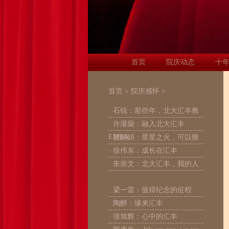
首页
院庆动态
十
首页
>
院庆感怀
>
· 石锐：那些年，北大汇丰教
· 许灌燊：融入北大汇丰
EMBA
· 曾娟娟：星星之火，可以燎
· 徐伟东：成长在汇丰
· 朱崇文：北大汇丰，我的人
· 梁一雷：值得纪念的征程
· 陶醉：缘来汇丰
· 张旭辉：心中的汇丰