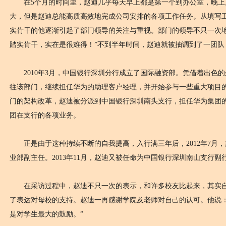
在5个月的时间里，赵迪几乎每天早上都是第一个到办公室，晚上
大，但是赵迪总能高质高效地完成公司安排的各项工作任务。从填写
实肯干的他逐渐引起了部门领导的关注与重视。部门的领导不只一次地
踏实肯干，实在是很难得！”不到半年时间，赵迪就被抽调到了一团队
2010年3月，中国银行深圳分行成立了国际融资部。凭借着出色
往该部门，继续担任华为的助理客户经理，并开始参与一些重大项目的推
门的架构改革，赵迪被分派到中国银行深圳南头支行，担任华为集团
团在支行的各项业务。
正是由于这种持续不断的自我提高，入行满三年后，2012年7月
业部副主任。2013年11月，赵迪又被任命为中国银行深圳南山支行副
在采访过程中，赵迪不只一次的表示，和许多校友比起来，其实自
了表达对母校的支持。赵迪一再感谢学院及老师对自己的认可。他说：
是对学生最大的鼓励。”