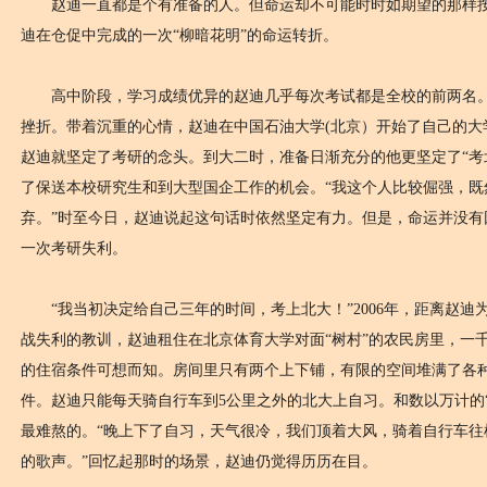
赵迪一直都是个有准备的人。但命运却不可能时时如期望的那样按
迪在仓促中完成的一次“柳暗花明”的命运转折。
高中阶段，学习成绩优异的赵迪几乎每次考试都是全校的前两名。
挫折。带着沉重的心情，赵迪在中国石油大学(北京）开始了自己的大
赵迪就坚定了考研的念头。到大二时，准备日渐充分的他更坚定了“考
了保送本校研究生和到大型国企工作的机会。“我这个人比较倔强，既
弃。”时至今日，赵迪说起这句话时依然坚定有力。但是，命运并没有因
一次考研失利。
“我当初决定给自己三年的时间，考上北大！”2006年，距离赵迪
战失利的教训，赵迪租住在北京体育大学对面“树村”的农民房里，一千
的住宿条件可想而知。房间里只有两个上下铺，有限的空间堆满了各
件。赵迪只能每天骑自行车到5公里之外的北大上自习。和数以万计的
最难熬的。“晚上下了自习，天气很冷，我们顶着大风，骑着自行车往
的歌声。”回忆起那时的场景，赵迪仍觉得历历在目。