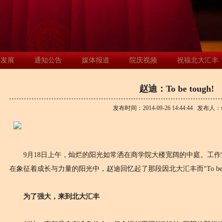
年发展
通知公告
媒体报道
院庆视频
祝福北大汇丰
赵迪：To be tough!
发布时间：
2014-09-26 14:44:44
发布人：
9月18日上午，灿烂的阳光如常洒在商学院大楼宽阔的中庭。工作
在象征着成长与力量的阳光中，赵迪回忆起了那段因北大汇丰而“To be t
为了强大，来到北大汇丰