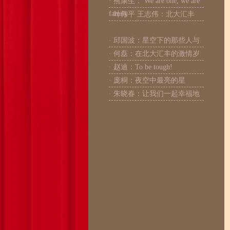
· 熊康生： We are one, we are
family
· 叶伟平 王志伟：北大汇丰
· 邱国波：星空下的那些人与
· 何磊：在北大汇丰的激情岁
· 赵迪：To be tough!
· 庞桐：夜空中最亮的星
· 朱晓春：让我们一起幸福地