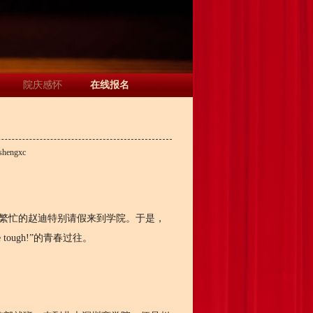
院庆感怀
在线报名
shengxc
繁忙的赵迪特别请假来到学院。于是，
ough!”的青春过往。